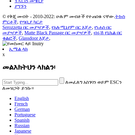
YALIS መግቢያ
ያግኙን
© የቅጂ መብት - 2010-2022: ሁሉም መብቶች የተጠበቁ ናቸው.
ትኩስ
ምርቶች
,
የጣቢያ ካርታ
Serozzetta በር መያዣዎች
,
የአሉሚኒየም በር እጀታ
,
የነሐስ በር
መያዣዎች
,
Matte Black Passage በር መያዣዎች
,
ብሩሽ የኒኬል በር
ቁልፎች
,
Glassdoor እጀታ
,
ኢሜል ላክ
x
መልእክትህን ላክልን፡
ለመፈለግ አስገባን ወይም ESCን
ለመዝጋት ይንኩ።
English
French
German
Portuguese
Spanish
Russian
Japanese