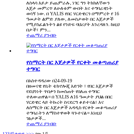
ለስላሳ እይታ ይጨምራሉ, ነገር ግን ትክክለኛውን
እጀታ መምረጥ ለሁለቱም ውበት እና ተግባራዊነት
ወሳኝ ነው. በ YALIS የበር ሃርድዌርን በማምረት የ 16
ዓመታት ልምድ ያለው, ለመስታወት በር እጀታዎች
የሚያስፈልጉትን ልዩ የንድፍ ባህሪያት እንረዳለን. ከዚህ
በታች፣ ምን...
ተጨማሪ ያንብቡ
የስማርት በር እጀታዎች የርቀት መቆጣጠሪያ
ተግባር
በአስተዳዳሪው በ24-09-19
በዘመናዊ የቤት ቴክኖሎጂ እድገት ፣ የበር እጀታዎች
የደህንነት ጥበቃን ከመስጠት የበለጠ ተግባር
ተለውጠዋል። በ YALIS ለ16 ዓመታት ያህል በበር
ሃርድዌር ላይ ትኩረት ስናደርግ ቆይተናል፣ እና
ለስማርት በር እጀታዎች አዳዲስ የርቀት መቆጣጠሪያ
ተግባራትን ለማስተዋወቅ ጓጉተናል። እነዚህ
ገፅታዎች...
ተጨማሪ ያንብቡ
1
2
3
4
5
ቀጣይ >
>>
ገጽ 1/5