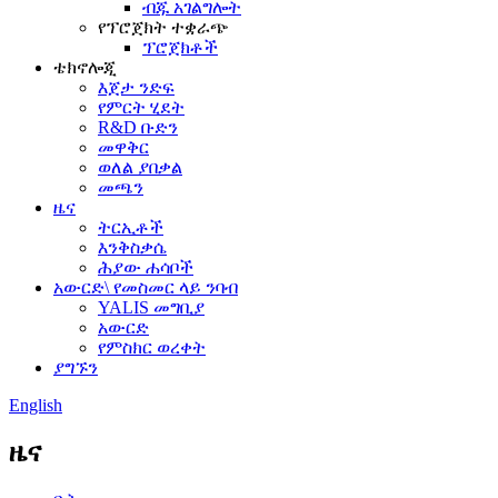
ብጁ አገልግሎት
የፕሮጀክት ተቋራጭ
ፕሮጀክቶች
ቴክኖሎጂ
እጀታ ንድፍ
የምርት ሂደት
R&D ቡድን
መዋቅር
ወለል ያበቃል
መጫን
ዜና
ትርኢቶች
እንቅስቃሴ
ሕያው ሐሳቦች
አውርድ\ የመስመር ላይ ንባብ
YALIS መግቢያ
አውርድ
የምስክር ወረቀት
ያግኙን
English
ዜና