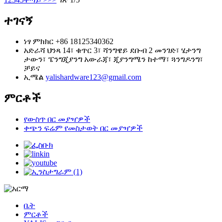
ተገናኝ
ነፃ ምክክር
+86 18125340362
አድራሻ
ህንጻ 14፣ ቁጥር 3፣ ሻንግዌይ ደቡብ 2 መንገድ፣ ሄታንግ
ታውን፣ ፔንግጂያንግ አውራጃ፣ ጂያንግሜን ከተማ፣ ጓንግዶንግ፣
ቻይና
ኢሜል
yalishardware123@gmail.com
ምርቶች
የውስጥ በር መያዣዎች
ቀጭን ፍሬም የመስታወት በር መያዣዎች
ቤት
ምርቶች