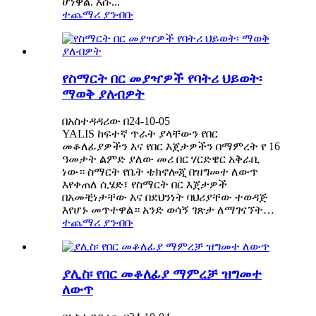
ሆነዋል. እሱ...
ተጨማሪ ያንብቡ
የስማርት በር መያዣዎች የባትሪ ህይወት፡
ማወቅ ያለብዎት
በአስተዳዳሪው በ24-10-05
YALIS ከፍተኛ ጥራት ያላቸውን የበር
መቆለፊያዎችን እና የበር እጀታዎችን በማምረት የ 16
ዓመታት ልምድ ያለው መሪ በር ሃርድዌር አቅራቢ
ነው። ስማርት የቤት ቴክኖሎጂ በዝግመተ ለውጥ
እየቀጠለ ሲሄድ፣ የስማርት በር እጀታዎች
በአመቺነታቸው እና በደህንነት ባህሪያቸው ተወዳጅ
እየሆኑ መጥተዋል። አንድ ወሳኝ ገጽታ ለማገናኘት…
ተጨማሪ ያንብቡ
ያሊስ፡ የበር መቆለፊያ ማምረቻ ዝግመተ
ለውጥ