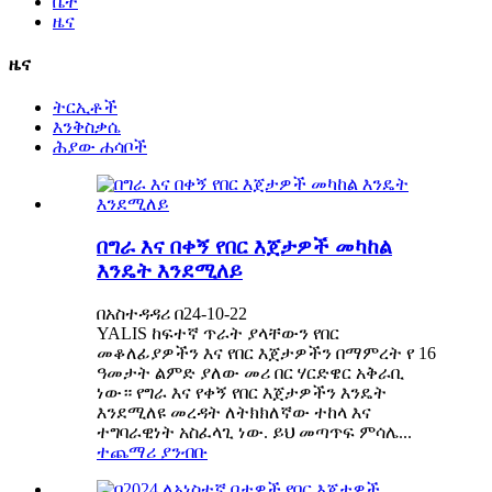
ቤት
ዜና
ዜና
ትርኢቶች
እንቅስቃሴ
ሕያው ሐሳቦች
በግራ እና በቀኝ የበር እጀታዎች መካከል
እንዴት እንደሚለይ
በአስተዳዳሪ በ24-10-22
YALIS ከፍተኛ ጥራት ያላቸውን የበር
መቆለፊያዎችን እና የበር እጀታዎችን በማምረት የ 16
ዓመታት ልምድ ያለው መሪ በር ሃርድዌር አቅራቢ
ነው። የግራ እና የቀኝ የበር እጀታዎችን እንዴት
እንደሚለዩ መረዳት ለትክክለኛው ተከላ እና
ተግባራዊነት አስፈላጊ ነው. ይህ መጣጥፍ ምሳሌ...
ተጨማሪ ያንብቡ