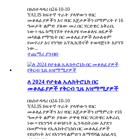
በአስተዳዳሪ በ24-10-10
YALIS ከፍተኛ ጥራት ያላቸውን የበር
መቆለፊያዎችን እና የበር እጀታዎችን በማምረት የ 16
ዓመታት ልምድ ያለው መሪ በር ሃርድዌር አቅራቢ
ነው። ዛሬ ከሚገኙት የተለያዩ የመቆለፍ ዘዴዎች
መካከል የማግኔት በር መቆለፊያዎች ለሁለቱም
የመኖሪያ እና የንግድ አፕሊኬሽኖች ተወዳጅነት እያገኙ
ነው...
ተጨማሪ ያንብቡ
ለ 2024 የሆቴል ኤሌክትሮኒክ በር
መቆለፊያዎች የቅርብ ጊዜ አዝማሚያዎች
በአስተዳዳሪ በ24-10-10
YALIS ከፍተኛ ጥራት ያላቸውን የበር
መቆለፊያዎችን እና የበር እጀታዎችን በማምረት የ16
ዓመታት ልምድ ያለው ታዋቂ የበር ሃርድዌር አቅራቢ
ነው። የእንግዳ ተቀባይነት ኢንዱስትሪው እያደገ
በመምጣቱ የኤሌክትሮኒክስ በር መቆለፊያዎች
የደህንነት እና የእንግዳ ልምድን ለማሻሻል አስፈላጊ