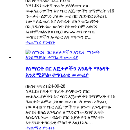
በአስተዳዳሪው በ24-10-04
YALIS ከፍተኛ ጥራት ያላቸውን የበር
መቆለፊያዎችን እና የበር እጀታዎችን በማምረት የ16
ዓመታት ልምድ ያለው መሪ በር ሃርድዌር አቅራቢ
ነው። ለፈጠራ እና ለጥራት ያለን ቁርጠኝነት
በኢንዱስትሪው ውስጥ የታመነ ስም አድርጎ
አስቀምጦልናል። በዚህ ጽሑፍ ውስጥ የበር
መዝጊያዎችን አሠራር እና ዋናውን ሮ...
ተጨማሪ ያንብቡ
የስማርት በር እጀታዎችን እንዴት ማፅዳት
እንደሚቻል፡ ተግባራዊ መመሪያ
በአስተዳዳሪ በ24-09-28
YALIS ከፍተኛ ጥራት ያላቸውን የበር
መቆለፊያዎችን እና የበር እጀታዎችን በማምረት የ 16
ዓመታት ልምድ ያለው መሪ በር ሃርድዌር አቅራቢ
ነው። ብልጥ የበር እጀታዎች ጥሩ ሆነው እንዲቀጥሉ
እና በትክክል እንዲሰሩ ለማድረግ መደበኛ ጽዳት
አስፈላጊ ነው። ብልጥ የበር እጀታዎን ለማፅዳት
አንዳንድ ተግባራዊ ምክሮች እዚህ አሉ…
ተጨማሪ ያንብቡ