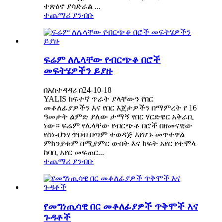
ተጽዕኖ ያሳድራል ...
ተጨማሪ ያንብቡ
ፍሬም ለሌላቸው የብርጭቆ በሮች
መፍትሄዎችን ይያዙ
በአስተዳዳሪ በ24-10-18
YALIS ከፍተኛ ጥራት ያላቸውን የበር
መቆለፊያዎችን እና የበር እጀታዎችን በማምረት የ 16
ዓመታት ልምድ ያለው ታማኝ የበር ሃርድዌር አቅራቢ
ነው። ፍሬም የሌላቸው የብርጭቆ በሮች በዘመናዊው
የስነ-ህንፃ ጥበብ በጣም ተወዳጅ እየሆኑ መጥተዋል
ምክንያቱም በሚያምር ውበት እና ክፍት አየር የተሞላ
ከባቢ አየር መፍጠር...
ተጨማሪ ያንብቡ
የመግነጢሳዊ በር መቆለፊያዎች ጥቅሞች እና
ጉዳቶች