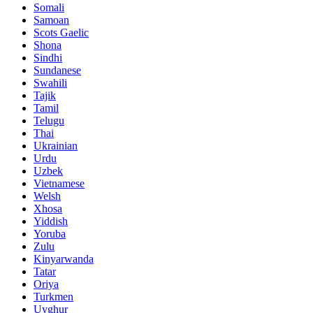
Somali
Samoan
Scots Gaelic
Shona
Sindhi
Sundanese
Swahili
Tajik
Tamil
Telugu
Thai
Ukrainian
Urdu
Uzbek
Vietnamese
Welsh
Xhosa
Yiddish
Yoruba
Zulu
Kinyarwanda
Tatar
Oriya
Turkmen
Uyghur