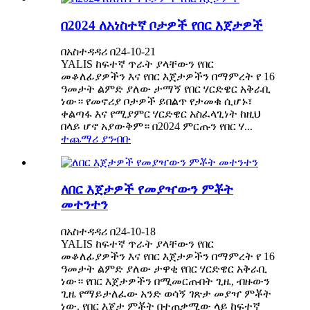
በ2024 ለአነስተኛ ቦታዎች የበር እጀታዎች
በአስተዳዳሪ በ24-10-21
YALIS ከፍተኛ ጥራት ያላቸውን የበር
መቆለፊያዎችን እና የበር እጀታዎችን በማምረት የ 16
ዓመታት ልምድ ያለው ታማኝ የበር ሃርድዌር አቅራቢ
ነው። የመኖሪያ ቦታዎች ይበልጥ የታመቁ ሲሆኑ፣
ቀልጣፋ እና የሚያምር ሃርድዌር አስፈላጊነት ከዚህ
በላይ ሆኖ አያውቅም። በ2024 ምርጡን የበር ሃ...
ተጨማሪ ያንብቡ
ለበር እጀታዎች የመያዣውን ምቾት
መተንተን
በአስተዳዳሪ በ24-10-18
YALIS ከፍተኛ ጥራት ያላቸውን የበር
መቆለፊያዎችን እና የበር እጀታዎችን በማምረት የ 16
ዓመታት ልምድ ያለው ታዋቂ የበር ሃርድዌር አቅራቢ
ነው። የበር እጀታዎችን በሚመርጡበት ጊዜ, ብዙውን
ጊዜ የማይታለፈው አንድ ወሳኝ ገጽታ መያዣ ምቾት
ነው. የበር እጀታ ምቾት በተጠቃሚው ላይ ከፍተኛ