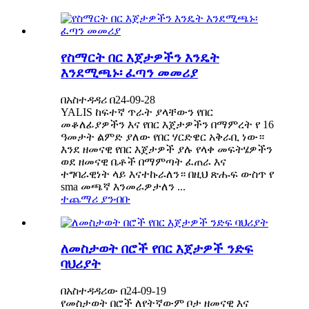
የስማርት በር እጀታዎችን እንዴት
እንደሚጫኑ፡ ፈጣን መመሪያ
በአስተዳዳሪ በ24-09-28
YALIS ከፍተኛ ጥራት ያላቸውን የበር
መቆለፊያዎችን እና የበር እጀታዎችን በማምረት የ 16
ዓመታት ልምድ ያለው የበር ሃርድዌር አቅራቢ ነው።
እንደ ዘመናዊ የበር እጀታዎች ያሉ የላቀ መፍትሄዎችን
ወደ ዘመናዊ ቤቶች በማምጣት ፈጠራ እና
ተግባራዊነት ላይ እናተኩራለን። በዚህ ጽሑፍ ውስጥ የ
sma መጫኛ እንመራዎታለን ...
ተጨማሪ ያንብቡ
ለመስታወት በሮች የበር እጀታዎች ንድፍ
ባህሪያት
በአስተዳዳሪው በ24-09-19
የመስታወት በሮች ለየትኛውም ቦታ ዘመናዊ እና