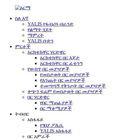
ስለ እኛ
YALIS የፋብሪካ ብራንድ
የልማት ሂደት
ማምረት
YALIS ቡድን
ምርቶች
አርክቴክቸር ሃርድዌር
አርክቴክቸር በር እጀታ
አርክቴክቸር በር ፊቲንግ
የውስጥ በር መያዣዎች
የመስታወት በር መያዣዎች
የእንጨት በር መያዣዎች
ተመጣጣኝ የቅንጦት በር መያዣዎች
ቀጭን ፍሬም የመስታወት በር መያዣዎች
በር ሃርድዌር
የበር ማጠፊያዎች
በር ማቆሚያዎች
ትብብር
አከፋፋይ
የገበያ ፖሊሲ
YALIS አከፋፋይ
በር አምራች